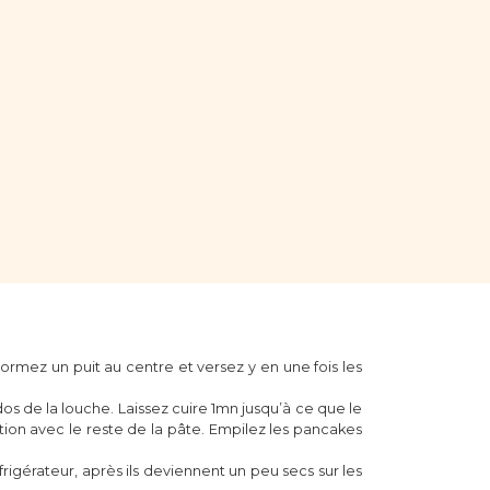
. Formez un puit au centre et versez y en une fois les
s de la louche. Laissez cuire 1mn jusqu’à ce que le
tion avec le reste de la pâte. Empilez les pancakes
igérateur, après ils deviennent un peu secs sur les