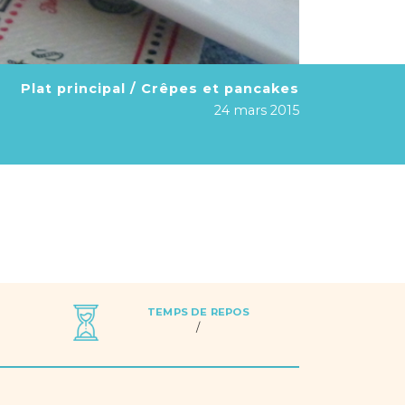
Plat principal / Crêpes et pancakes
24 mars 2015
TEMPS DE REPOS
/