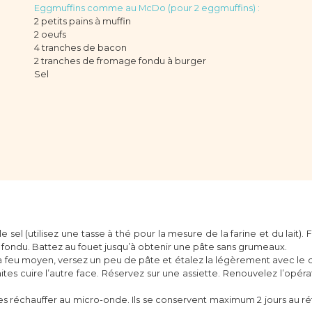
Eggmuffins comme au McDo (pour 2 eggmuffins) :
2 petits pains à muffin
2 oeufs
4 tranches de bacon
2 tranches de fromage fondu à burger
Sel
 le sel (utilisez une tasse à thé pour la mesure de la farine et du lait)
 fondu. Battez au fouet jusqu’à obtenir une pâte sans grumeaux.
feu moyen, versez un peu de pâte et étalez la légèrement avec le do
ites cuire l’autre face. Réservez sur une assiette. Renouvelez l’opéra
s réchauffer au micro-onde. Ils se conservent maximum 2 jours au réfr