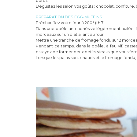
bords.
Dégustez les selon vos goûts : chocolat, confiture, be
PREPARATION DES EGG-MUFFINS
Préchauffez votre four à 200° (th.7)
Dans une poêle anti-adhésive légèrement huilée, fa
morceaux sur un plat allant au four.
Mettre une tranche de fromage fondu sur 2 morceaux 
Pendant ce temps, dans la poêle, à feu vif, cassez
essayez de former deux petits steaks que vous fere
Lorsque les pains sont chauds et le fromage fondu, s