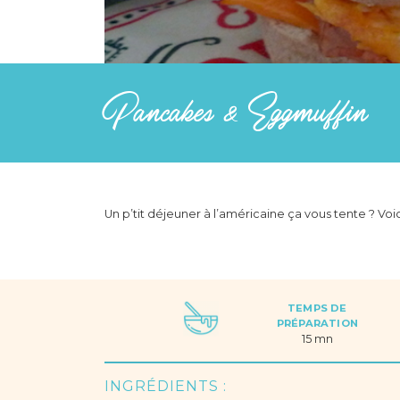
Pancakes & Eggmuffin
Un p’tit déjeuner à l’américaine ça vous tente ? V
TEMPS DE
PRÉPARATION
15 mn
INGRÉDIENTS :