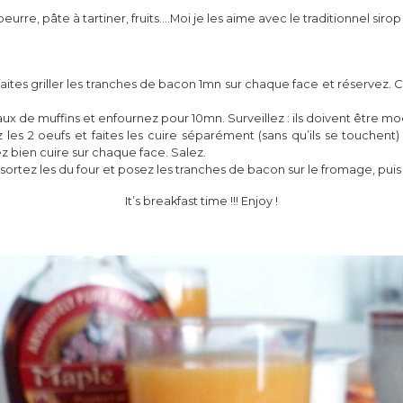
urre, pâte à tartiner, fruits….Moi je les aime avec le traditionnel sirop
ites griller les tranches de bacon 1mn sur chaque face et réservez. Co
de muffins et enfournez pour 10mn. Surveillez : ils doivent être moel
 les 2 oeufs et faites les cuire séparément (sans qu’ils se touchent) 
z bien cuire sur chaque face. Salez.
ortez les du four et posez les tranches de bacon sur le fromage, puis 
It’s breakfast time !!! Enjoy !