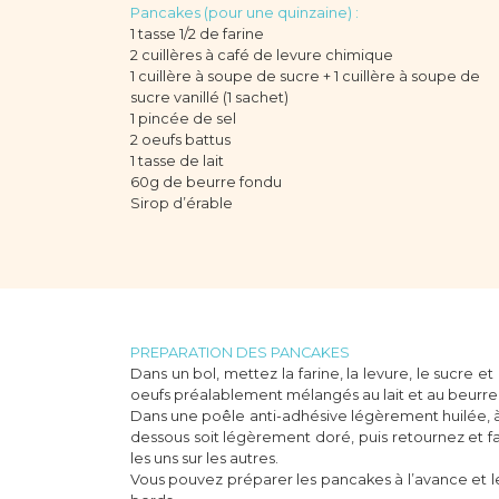
Pancakes (pour une quinzaine) :
1 tasse 1/2 de farine
2 cuillères à café de levure chimique
1 cuillère à soupe de sucre + 1 cuillère à soupe de
sucre vanillé (1 sachet)
1 pincée de sel
2 oeufs battus
1 tasse de lait
60g de beurre fondu
Sirop d’érable
PREPARATION DES PANCAKES
Dans un bol, mettez la farine, la levure, le sucre et
oeufs préalablement mélangés au lait et au beurre
Dans une poêle anti-adhésive légèrement huilée, à 
dessous soit légèrement doré, puis retournez et fa
les uns sur les autres.
Vous pouvez préparer les pancakes à l’avance et le