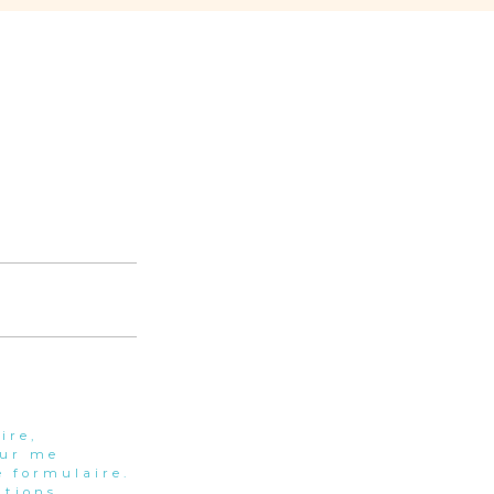
ire,
our me
 formulaire.
tions.