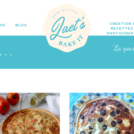
CRÉATION 
RIE
BLOG
RECETTES
PHOTOGRAP
o...
"La gou