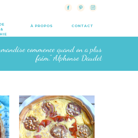
DE
À PROPOS
CONTACT
 &
HIE
rmandise commence quand on a plus
faim." Alphonse Daudet