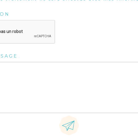
ION
SSAGE