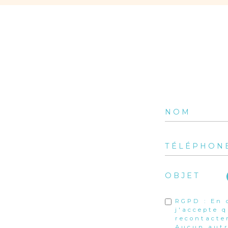
OBJET
RGPD : En 
j'accepte 
recontacte
Aucun autr