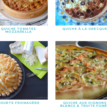
QUICHE TOMATES
QUICHE À LA GRECQU
MOZZARELLA
TOURTE FROMAGÈRE
QUICHE AUX OIGNONS
BLANCS & TRUITE FUM