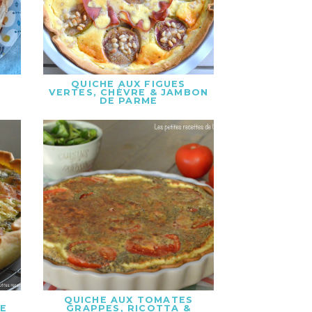
E
QUICHE AUX FIGUES
VERTES, CHÈVRE & JAMBON
DE PARME
QUICHE AUX TOMATES
ÉE
GRAPPES, RICOTTA &