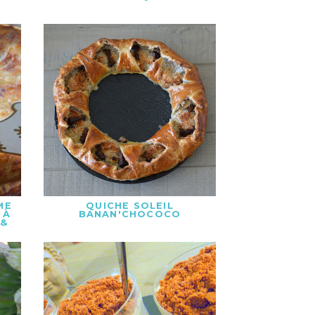
ME
QUICHE SOLEIL
 À
BANAN'CHOCOCO
 &