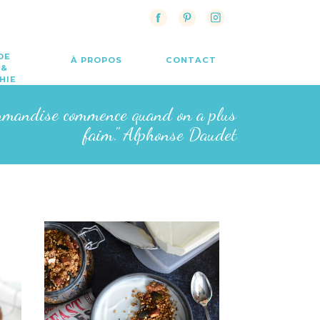
DE
À PROPOS
CONTACT
 &
HIE
rmandise commence quand on a plus
faim." Alphonse Daudet