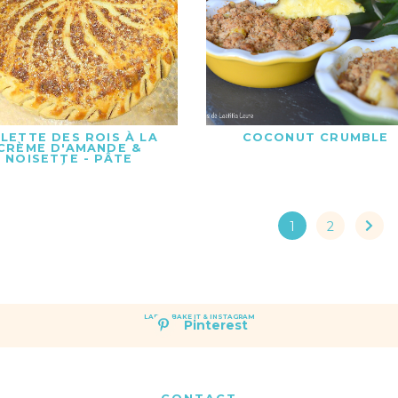
LETTE DES ROIS À LA
COCONUT CRUMBLE
CRÈME D'AMANDE &
NOISETTE - PÂTE
EUILLETÉE EXPRESS
1
2
LAET'S BAKE IT & INSTAGRAM
Pinterest