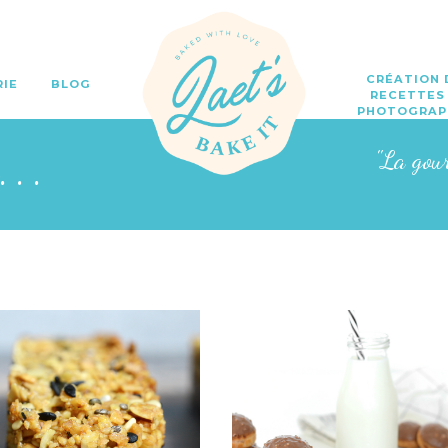
CRÉATION 
RIE
BLOG
RECETTES
PHOTOGRAP
o...
"La gou