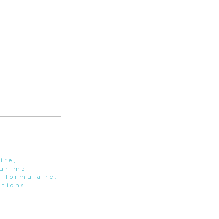
ire,
our me
 formulaire.
tions.