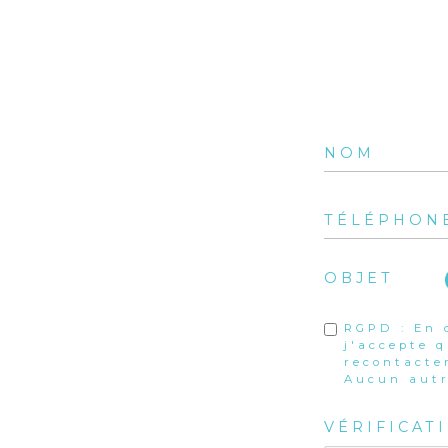
OBJET
RGPD : En 
j'accepte 
recontacte
Aucun autr
VÉRIFICAT