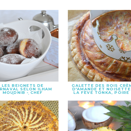
LES BEIGNETS DE
GALETTE DES ROIS CRÈ
RNAVAL SELON ILHAM
D'AMANDE ET NOISETTE
MOUDNIB - CHEF
LA FÈVE TONKA, POIRE
PÂTISSIÈRE
CHOCOLAT