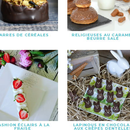
ARRES DE CÉRÉALES
RELIGIEUSES AU CARAM
BEURRE SALÉ
ASHION ÉCLAIRS À LA
LAPINOUS EN CHOCOLA
FRAISE
AUX CRÊPES DENTELLE