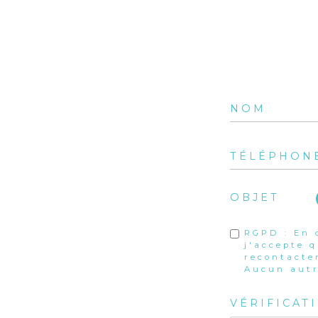
OBJET
RGPD : En 
j'accepte 
recontacte
Aucun autr
VÉRIFICAT