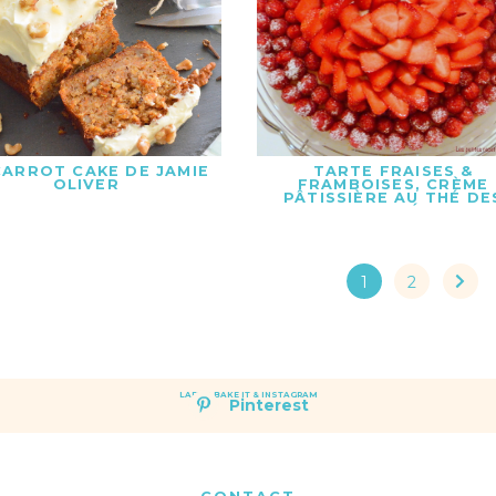
CARROT CAKE DE JAMIE
TARTE FRAISES &
OLIVER
FRAMBOISES, CRÈME
PÂTISSIÈRE AU THÉ DE
VAHINÉS
1
2
LAET'S BAKE IT & INSTAGRAM
Pinterest