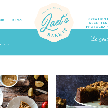
CRÉATION 
RIE
BLOG
RECETTES
PHOTOGRAP
o...
"La gou