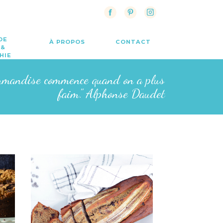
DE
À PROPOS
CONTACT
 &
HIE
rmandise commence quand on a plus
faim." Alphonse Daudet