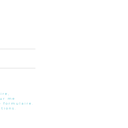
ire,
our me
 formulaire.
tions.